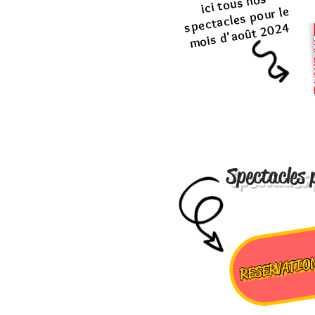
ici tous nos
spectacles pour le
mois d'août 2024
Spectacles 
RESERVATIO