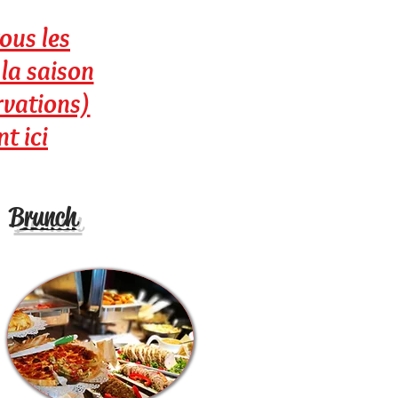
ous les
 la saison
ervations)
t ici
Brunch