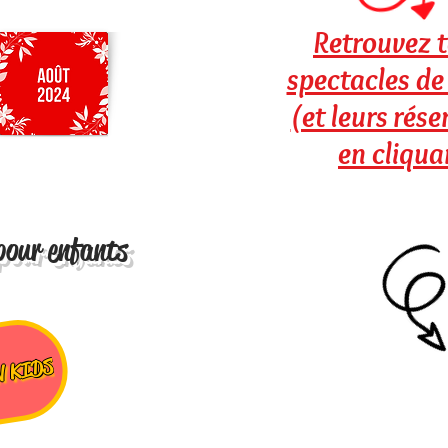
Retrouvez t
spectacles de
(et leurs rés
en cliquan
pour enfants
N KIDS