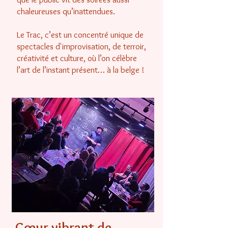
chaleureuses qu’inattendues.
Le Trac, c’est un concentré unique de
spectacles d'improvisation, de terroir,
créativité et culture, où l’on célèbre
l’art de l’instant présent… à la belge !
Cœur vibrant de