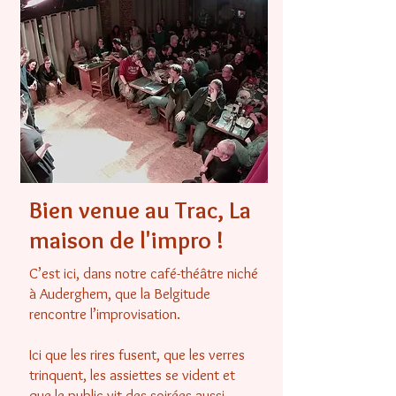
Bien venue au Trac, La
maison de l'impro !
C’est ici, dans notre café-théâtre niché
à Auderghem, que la Belgitude
rencontre l’improvisation.
Ici que les rires fusent, que les verres
trinquent, les assiettes se vident et
que le public vit des soirées aussi