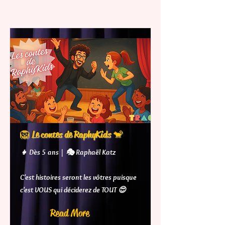
🦁 Le contes de RaphyKids 🐒
👧 Dès 5 ans | 🎭 Raphaël Katz
C'est histoires seront les vôtres puisque
c'est VOUS qui déciderez de TOUT 😍
Read More