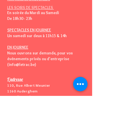
LES SOIRS DE SPECTACLES
En soirée du Mardi au Samedi
De 18h30 - 23h
SPECTACLES EN JOURNEE
Un samedi sur deux à 11h15 & 14h
EN JOURNEE
Nous ouvrons sur demande, pour vos
événements privés ou d'entreprise
(info@letrac.be)
L'adresse
110, Rue Albert Meunier
1160 Auderghem
Bruxelles - Belgique
Vous pouvez essayer de nous appeler
📞
mais...Nous n'avons
PAS
de téléphone
😅
​👉
Mail : info@letrac.be