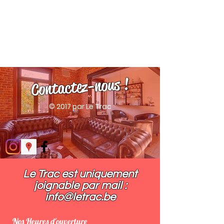
Contactez-nous !
© 2017 par Le Trac
Le Trac est uniquement
joignable par mail :​
info@letrac.be
Nos Heures d'ouverture