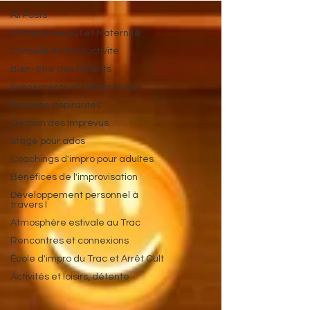
All Posts
Entrepreneuriat et Maternité
Conseils de Productivité
Bien-être des Parents
Événements et Célébrations
Histoires Inspirantes
Gestion des Imprévus
Stage pour ados
Coachings d'impro pour adultes
Bénéfices de l'improvisation
Développement personnel à
travers l
Atmosphère estivale au Trac
Rencontres et connexions
École d'impro du Trac et Arrêt Cult
Activités et loisirs, détente