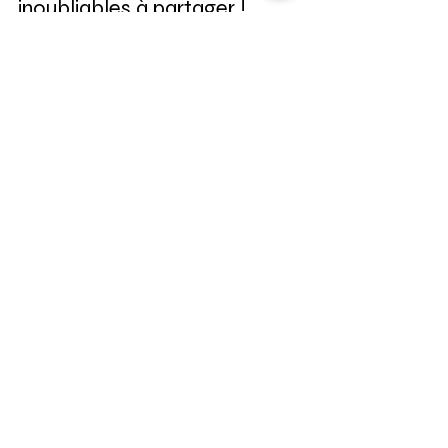
d'impro : Des moments
inoubliables à partager !
Faire de l’impro, c’est voyager sans quitter le pays,
faire des rencontres dans un cadre bienveillant et
se dépasser sans transpirer !
Contactez-nous !
© 2017 par Le Trac