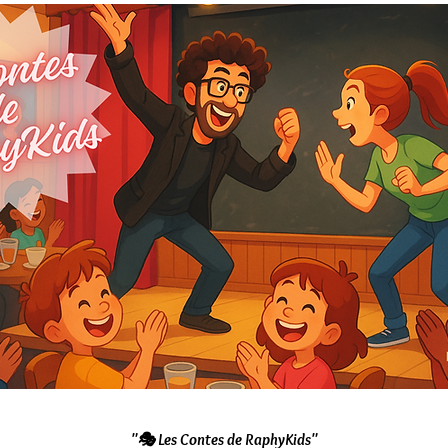
"🎭 Les Contes de RaphyKids"