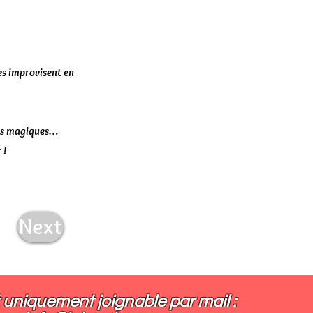
tes improvisent en
res magiques…
 !
Next
 uniquement joignable par mail :​