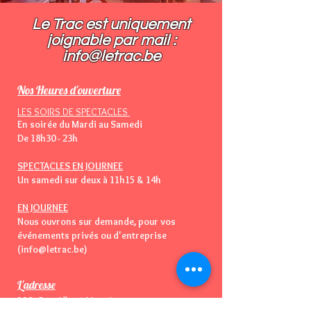
Le Trac est uniquement
joignable par mail :​
info@letrac.be
Nos Heures d'ouverture
LES SOIRS DE SPECTACLES
En soirée du Mardi au Samedi
De 18h30 - 23h
SPECTACLES EN JOURNEE
Un samedi sur deux à 11h15 & 14h
EN JOURNEE
Nous ouvrons sur demande, pour vos
événements privés ou d'entreprise
(info@letrac.be)
L'adresse
110, Rue Albert Meunier