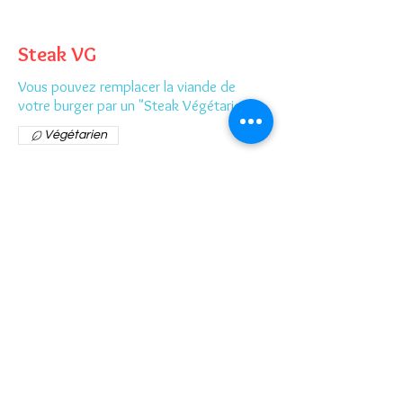
Steak VG
Vous pouvez remplacer la viande de
votre burger par un "Steak Végétarien"
Végétarien
Une petite
douceur ?
De bons petits desserts !
Du bonheur en barre et...en sucre 🖤💛
❤️