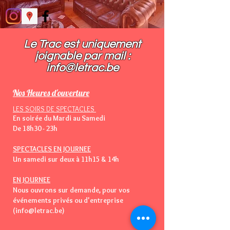
Le Trac est uniquement
joignable par mail :​
info@letrac.be
Nos Heures d'ouverture
LES SOIRS DE SPECTACLES
En soirée du Mardi au Samedi
De 18h30 - 23h
SPECTACLES EN JOURNEE
Un samedi sur deux à 11h15 & 14h
EN JOURNEE
Nous ouvrons sur demande, pour vos
événements privés ou d'entreprise
(info@letrac.be)