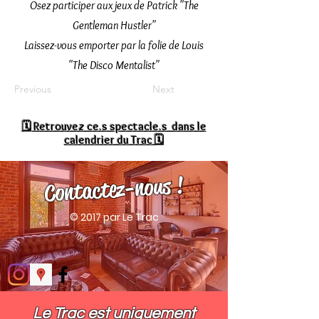
Osez participer aux jeux de Patrick "The
Gentleman Hustler"
Laissez-vous emporter par la folie de Louis
"The Disco Mentalist"
Previous
Next
🗓
Retrouvez ce.s spectacle.s dans le
calendrier du Trac 🗓
Contactez-nous !
© 2017 par Le Trac
Le Trac est uniquement