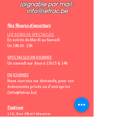
joignable par mail :​
info@letrac.be
Nos Heures d'ouverture
LES SOIRS DE SPECTACLES
En soirée du Mardi au Samedi
De 18h30 - 23h
SPECTACLES EN JOURNEE
Un samedi sur deux à 11h15 & 14h
EN JOURNEE
Nous ouvrons sur demande, pour vos
événements privés ou d'entreprise
(info@letrac.be)
L'adresse
110, Rue Albert Meunier
1160 Auderghem
Bruxelles - Belgique