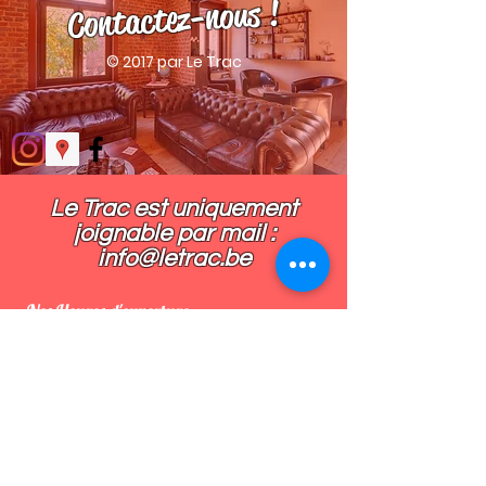
Contactez-nous !
© 2017 par Le Trac
Le Trac est uniquement
joignable par mail :​
info@letrac.be
Nos Heures d'ouverture
LES SOIRS DE SPECTACLES
En soirée du Mardi au Samedi
De 18h30 - 23h
SPECTACLES EN JOURNEE
Un samedi sur deux à 11h15 & 14h