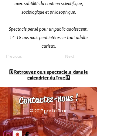
avec subtilité du contenu scientifique,
sociologique et philosophique.
Spectacle pensé pour un public adolescent :
14-18 ans mais peut intéresser tout adulte
curieux.
Previous
Next
🗓
Retrouvez ce.s spectacle.s dans le
calendrier du Trac 🗓
Contactez-nous !
© 2017 par Le Trac