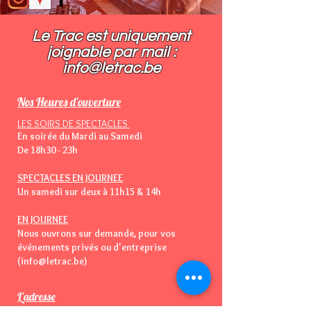
Le Trac est uniquement
joignable par mail :​
info@letrac.be
Nos Heures d'ouverture
LES SOIRS DE SPECTACLES
En soirée du Mardi au Samedi
De 18h30 - 23h
SPECTACLES EN JOURNEE
Un samedi sur deux à 11h15 & 14h
EN JOURNEE
Nous ouvrons sur demande, pour vos
événements privés ou d'entreprise
(info@letrac.be)
L'adresse