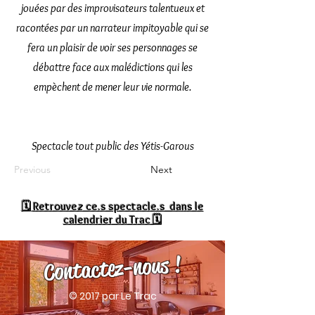
jouées par des improvisateurs talentueux et
racontées par un narrateur impitoyable qui se
fera un plaisir de voir ses personnages se
débattre face aux malédictions qui les
empèchent de mener leur vie normale.
Spectacle tout public des Yétis-Garous
Previous
Next
🗓
Retrouvez ce.s spectacle.s dans le
calendrier du Trac 🗓
Contactez-nous !
© 2017 par Le Trac