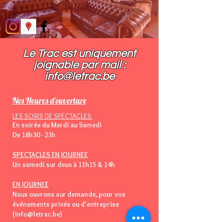
Le Trac est uniquement
joignable par mail :​
info@letrac.be
Nos Heures d'ouverture
LES SOIRS DE SPECTACLES
En soirée du Mardi au Samedi
De 18h30 - 23h
SPECTACLES EN JOURNEE
Un samedi sur deux à 11h15 & 14h
EN JOURNEE
Nous ouvrons sur demande, pour vos
événements privés ou d'entreprise
(info@letrac.be)