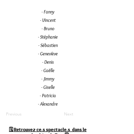
- Fanny
- Vincent
- Bruno
- Stéphanie
- Sébastien
- Geneviève
- Denis
- Gaëlle
- Jimmy
- Giselle
- Patricia
- Alexandre
Previous
Next
🗓
Retrouvez ce.s spectacle.s dans le