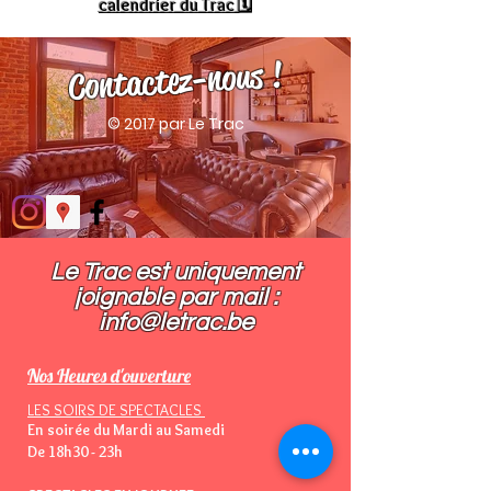
calendrier du Trac 🗓
Contactez-nous !
© 2017 par Le Trac
Le Trac est uniquement
joignable par mail :​
info@letrac.be
Nos Heures d'ouverture
LES SOIRS DE SPECTACLES
En soirée du Mardi au Samedi
De 18h30 - 23h