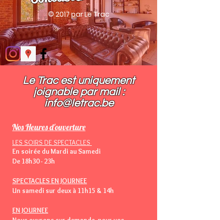
© 2017 par Le Trac
Le Trac est uniquement
joignable par mail :​
info@letrac.be
Nos Heures d'ouverture
LES SOIRS DE SPECTACLES
En soirée du Mardi au Samedi
De 18h30 - 23h
SPECTACLES EN JOURNEE
Un samedi sur deux à 11h15 & 14h
EN JOURNEE