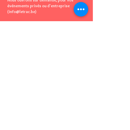
Nous ouvrons sur demande, pour vos
événements privés ou d'entreprise
(info@letrac.be)
L'adresse
110, Rue Albert Meunier
1160 Auderghem
Bruxelles - Belgique
Vous pouvez essayer de nous appeler
📞
mais...Nous n'avons
PAS
de téléphone
😅
​👉
Mail : info@letrac.be