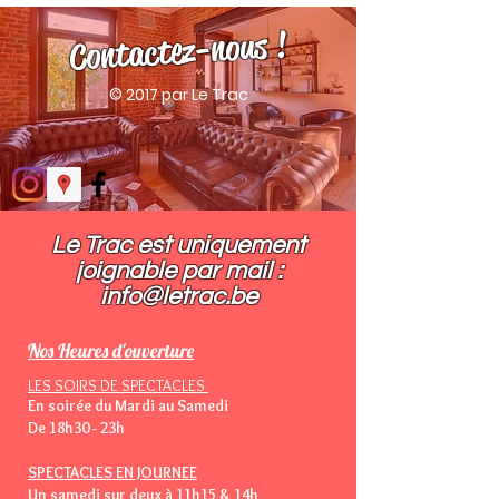
Contactez-nous !
© 2017 par Le Trac
Le Trac est uniquement
joignable par mail :​
info@letrac.be
Nos Heures d'ouverture
LES SOIRS DE SPECTACLES
En soirée du Mardi au Samedi
De 18h30 - 23h
SPECTACLES EN JOURNEE
Un samedi sur deux à 11h15 & 14h