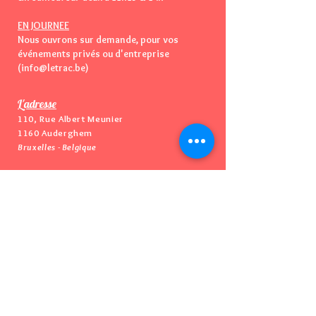
EN JOURNEE
Nous ouvrons sur demande, pour vos
événements privés ou d'entreprise
(info@letrac.be)
L'adresse
110, Rue Albert Meunier
1160 Auderghem
Bruxelles - Belgique
Vous pouvez essayer de nous appeler
📞
mais...Nous n'avons
PAS
de téléphone
😅
​👉
Mail : info@letrac.be