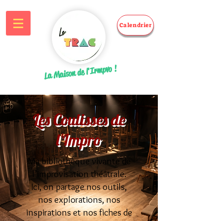
Calendrier
La Maison de l'Irmpvo !
Les Coulisses de
l'Impro
Ma bibliothèque vivante de
l’improvisation théâtrale.
Ici, on partage nos outils,
nos explorations, nos
inspirations et nos fiches de