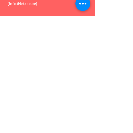
(info@letrac.be)
L'adresse
110, Rue Albert Meunier
1160 Auderghem
Bruxelles - Belgique
Vous pouvez essayer de nous appeler
📞
mais...Nous n'avons
PAS
de téléphone
😅
​👉
Mail : info@letrac.be