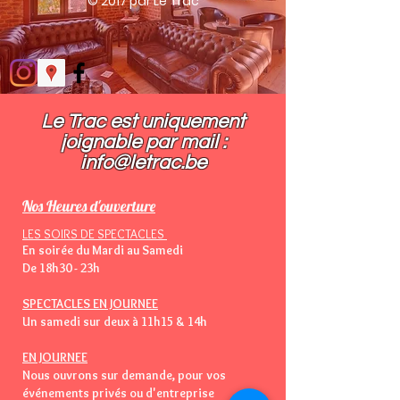
© 2017 par Le Trac
Le Trac est uniquement
joignable par mail :​
info@letrac.be
Nos Heures d'ouverture
LES SOIRS DE SPECTACLES
En soirée du Mardi au Samedi
De 18h30 - 23h
SPECTACLES EN JOURNEE
Un samedi sur deux à 11h15 & 14h
EN JOURNEE
Nous ouvrons sur demande, pour vos
événements privés ou d'entreprise