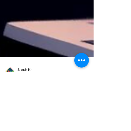
Steph Kh
12 mai 2024
2 min de lecture
Maman'trepreneure : le défi de
jongler avec la maternité et
l'entrepreneuriat
La parentalité, c'est comme un grand spectacle
d'improvisation : on ne sait jamais ce qui va se