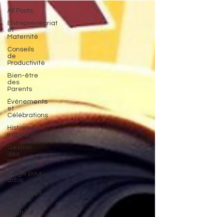
All Posts
Entrepreneuriat
et
Maternité
Conseils
de
Productivité
Bien-être
des
Parents
Événements
et
Célébrations
Histoires
Inspirantes
Gestion
des
Imprévus
Stage pour
ados
Coachings
d'impro
pour
adultes