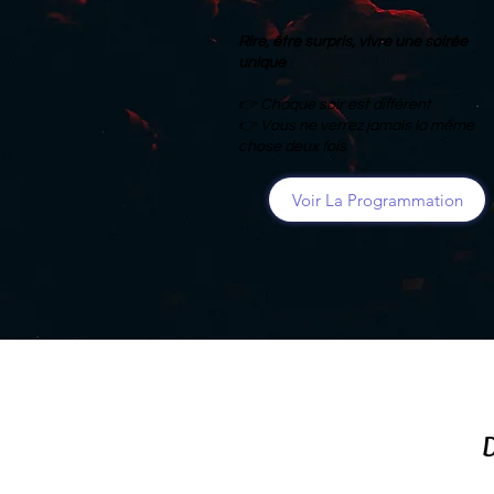
Rire, être surpris, vivre une soirée
unique
👉 Chaque soir est différent
👉 Vous ne verrez jamais la même
chose deux fois
Voir La Programmation
D