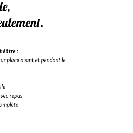
le,
eulement.
théâtre
:
ur place avant et pendant le
ale
avec repas
complète