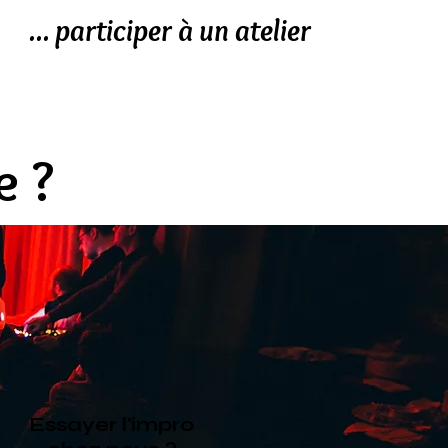
... participer à un atelier
e ?
Essayer l'impro