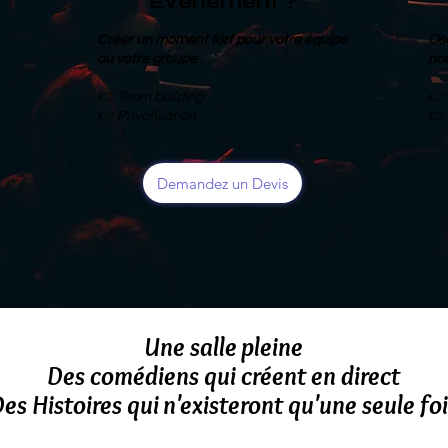
Evénement ?
Créer un moment fort pour votre équipe
Ose
ou votre groupe
no
👉 Team building
👉 
👉 Privatisation
👉
Demandez un Devis
Une salle pleine
Des comédiens qui créent en direct
es Histoires qui n'existeront qu'une seule fo