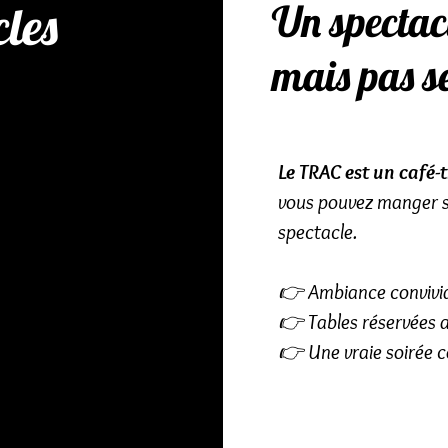
les
Un spectac
mais pas s
Le TRAC est un café-
vous pouvez manger s
spectacle.
👉 Ambiance convivi
👉 Tables réservées 
👉 Une vraie soirée 