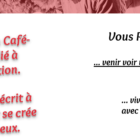
Vous
 Café-
ié à
... venir voi
tion.
 écrit à
... v
 se crée
avec
eux.