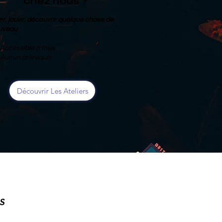
chez nous ?
r, jouer, découvrir quelque chose de
uveau
Accessible à tous
 Aucun prérequis
Découvrir Les Ateliers
is