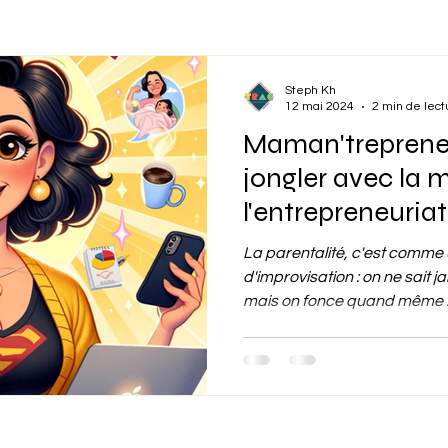
Histoires Inspirantes
Gestion des Imprévus
Stage pour ados
Steph Kh
12 mai 2024
2 min de lect
Maman'trepreneur
Bénéfices de l'improvisation
jongler avec la 
l'entrepreneuriat
l
Atmosphère estivale au Trac
Rencontres et connexions
La parentalité, c'est comme
d'improvisation : on ne sait 
mais on fonce quand même ! 
Activités et loisirs, détente