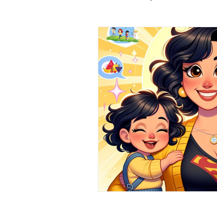
Événements et Célébrations
Coachings d'impro pour adultes
Développement personnel à travers 
École d'impro du Trac et Arrêt Cult